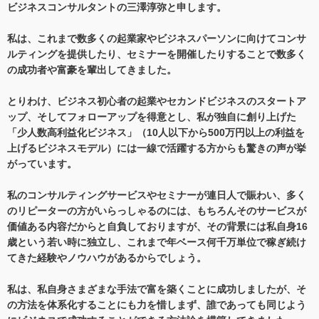
ビジネスコンサルタントの三澤淳弥と申します。
私は、これまで数多くの起業家やビジネスパーソンに向けてコンサ
ルティングを提供したり、セミナーを開催したりすることで数多く
の成功者や富豪を輩出してきました。
とりわけ、ビジネス初心者の起業やセカンドビジネスのスタートア
ップ、そしてフォローアップを得意とし、私が独自に創り上げた
「少人数高利益化ビジネス」（10人以下から500万円以上の利益を
上げるビジネスモデル）には一線で活躍する方からも驚きの声が挙
がっています。
私のコンサルティングサービスやセミナーが連日人で賑わい、多く
のリピーターの方がいらっしゃるのには、もちろんそのサービスが
価値ある内容だからと自負しておりますが、その背景には私自身16
歳という若い時に独立し、これまで年ベース何千万単位で稼ぎ続け
てきた経験やノウハウがあるからでしょう。
私は、私自身さまざまな手法で富を築くことに成功しましたが、そ
の方法を体系化することにも力を惜しまず、誰であっても同じよう