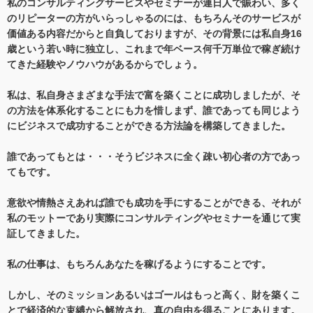
私のコンサルティングサービスやセミナーが連日人で賑わい、多く
のリピーターの方がいらっしゃるのには、もちろんそのサービスが
価値ある内容だからと自負しておりますが、その背景には私自身16
歳という若い時に独立し、これまで年ベース何千万単位で稼ぎ続け
てきた経験やノウハウがあるからでしょう。
私は、私自身さまざまな手法で富を築くことに成功しましたが、そ
の方法を体系化することにも力を惜しまず、誰であっても同じよう
にビジネスで成功することができる方法論を構築してきました。
誰であってもとは・・・そうビジネスに全く疎い初心者の方であっ
てもです。
意欲や情熱さえあれば誰でも成功を手にすることができる、それが
私のモットーであり実際にコンサルティングやセミナーを通じて実
証してきました。
私の仕事は、もちろんあなたを稼げるようにすることです。
しかし、そのミッションあるいはゴールはもっと高く、財を築くこ
とで経済的な束縛から解放され、真の自由を得ることにあります。