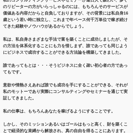
私のコンサルティングサービスやセミナーが連日人で賑わい、多く
のリピーターの方がいらっしゃるのには、もちろんそのサービスが
価値ある内容だからと自負しておりますが、その背景には私自身16
歳という若い時に独立し、これまで年ベース何千万単位で稼ぎ続け
てきた経験やノウハウがあるからでしょう。
私は、私自身さまざまな手法で富を築くことに成功しましたが、そ
の方法を体系化することにも力を惜しまず、誰であっても同じよう
にビジネスで成功することができる方法論を構築してきました。
誰であってもとは・・・そうビジネスに全く疎い初心者の方であっ
てもです。
意欲や情熱さえあれば誰でも成功を手にすることができる、それが
私のモットーであり実際にコンサルティングやセミナーを通じて実
証してきました。
私の仕事は、もちろんあなたを稼げるようにすることです。
しかし、そのミッションあるいはゴールはもっと高く、財を築くこ
とで経済的な束縛から解放され、真の自由を得ることにあります。